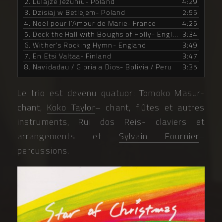
2. Lulajze Jezuniu- Poland
4:29
3. Dzisiaj w Betlejem- Poland
2:55
4. Noël pour l'Amour de Marie- France
4:25
5. Deck the Hall with Boughs of Holly- England
3:34
6. Wither's Rocking Hymn- England
3:49
7. En Etsi Valtaa- Finland
3:47
8. Navidadau / Gloria a Dios- Bolivia / Peru
3:35
Le trio est devenu quatuor: Tomoko Masur-
chant,
Koko Taylor
– chant, flûtes et autres
instruments, Rui dos Reis- claviers et
arrangements et
Sylvain Fournier
–
percussions.