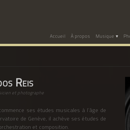
Accueil
À propos
Musique
Ph
dos Reis
sicien et photographe
 commence ses études musicales à l’âge de
ervatoire de Genève, il achève ses études de
 orchestration et composition.