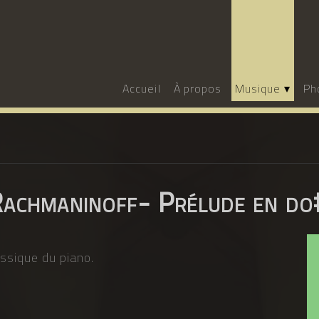
Accueil
À propos
Musique
Ph
Rachmaninoff- Prélude en do
ssique du piano.