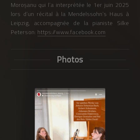
Moroșanu qui l’a interprétée le 1er juin 2025
lors d’un récital à la Mendelssohn’s Haus à
Leipzig, accompagnée de la pianiste Silke
Peterson:
https://www.facebook.com
Photos