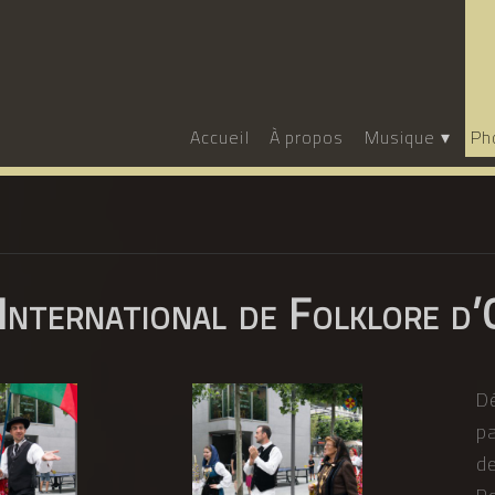
Accueil
À propos
Musique
Ph
 International de Folklore d
D
pa
de