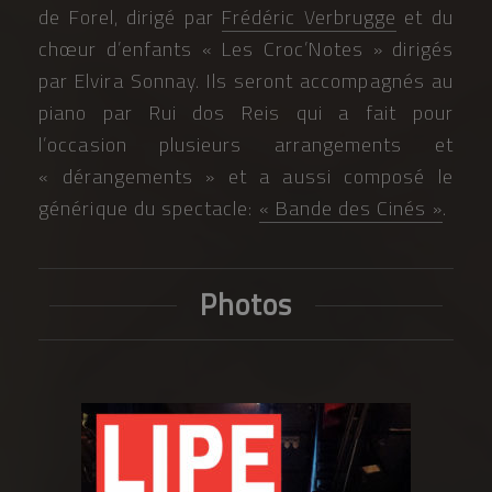
de Forel, dirigé par
Frédéric Verbrugge
et du
chœur d’enfants « Les Croc’Notes » dirigés
par Elvira Sonnay. Ils seront accompagnés au
piano par Rui dos Reis qui a fait pour
l’occasion plusieurs arrangements et
« dérangements » et a aussi composé le
générique du spectacle:
« Bande des Cinés »
.
Photos