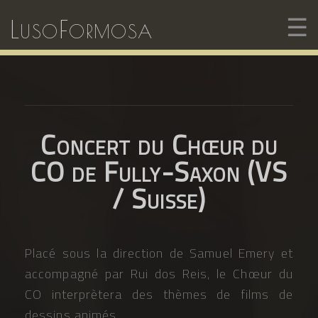
☰
LusoFormosa
Concert du Chœur du
CO de Fully-Saxon (VS
/ Suisse)
Placé sous la direction de Samuel Emery et
accompagné par Rui dos Reis, le Chœur du
CO interprètera des thèmes de films de
dessins animés.